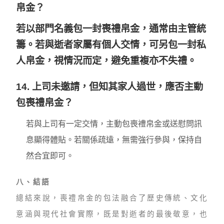
帛金？
若以部門名義包一封喪禮帛金，通常由主管統
籌。若與逝者家屬有個人交情，可另包一封私
人帛金，視情況而定，避免重複亦不失禮。
14. 上司未邀請，但知其家人過世，應否主動
包喪禮帛金？
若與上司有一定交情，主動包喪禮帛金或送慰問訊
息顯得體貼。若關係疏遠，無需強行參與，保持自
然合宜即可。
八、結語
總結來說，喪禮帛金的包法融合了歷史傳統、文化
意涵與現代社會實際，既是對逝者的最後敬意，也