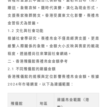
喪禮帛金
源於中國古代喪葬禮，最初以白布（帛）
贈送，象徵哀悼。隨時代演變，演化為現金形式，
支援喪家殮葬開支。香港受廣東文化影響，
喪禮帛
金
習俗尤為普遍。
1.2 文化與社會功能
根據社會學研究，
喪禮帛金
不僅是經濟支援，更是
維繫人際關係的象徵。金額大小反映與喪家的親疏
程度，透過禮尚往來鞏固社會網絡。
二、香港殯儀館喪禮帛金金額參考
2.1 不同殯儀館的建議金額
香港殯儀館的規模與定位影響
喪禮帛金
金額。根據
2024年市場調查，以下為建議範圍：
建議帛金範圍（港
殯儀館
地區