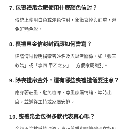
7. 包喪禮帛金應使用什麼顏色信封？
傳統上使用白色或淺色信封，象徵哀悼與莊重，避
免鮮艷色彩。
8. 喪禮帛金信封封面應如何書寫？
建議清晰標明捐贈者姓名及與逝者關係，如「張三
敬贈」或「李四 甲乙之友」，方便家屬識別。
9. 除喪禮帛金外，還有哪些喪禮禮儀要注意？
應穿著莊重、避免喧嘩、尊重家屬情緒、準時出
席，並遵從主持或家屬安排。
10. 喪禮帛金包得多就代表真心嗎？
金額不等於感情深淺，真正尊重與關懷體現在態度