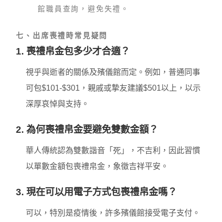
館職員查詢，避免失禮。
七、出席喪禮時常見疑問
1. 喪禮帛金包多少才合適？
視乎與逝者的關係及殯儀館而定。例如，普通同事
可包$101-$301，親戚或摯友建議$501以上，以示
深厚哀悼與支持。
2. 為何喪禮帛金要避免雙數金額？
華人傳統認為雙數諧音「死」，不吉利，因此習慣
以單數金額包喪禮帛金，象徵吉祥平安。
3. 現在可以用電子方式包喪禮帛金嗎？
可以，特別是疫情後，許多殯儀館接受電子支付。