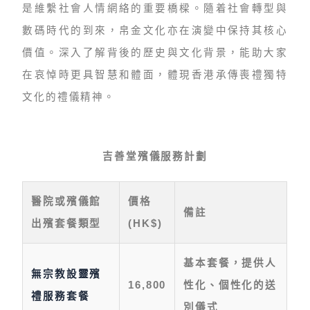
是維繫社會人情網絡的重要橋樑。隨着社會轉型與
數碼時代的到來，帛金文化亦在演變中保持其核心
價值。深入了解背後的歷史與文化背景，能助大家
在哀悼時更具智慧和體面，體現香港承傳喪禮獨特
文化的禮儀精神。
吉善堂殯儀服務計劃
醫院或殯儀館
價格
備註
出殯套餐類型
(HK$)
基本套餐，提供人
無宗教設靈殯
16,800
性化、個性化的送
禮服務套餐
別儀式