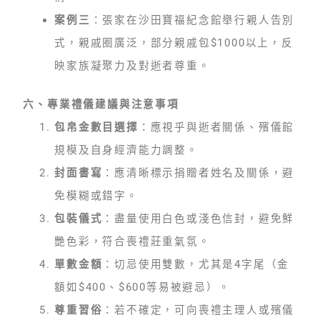
案例三
：張家在沙田寶福紀念館舉行親人告別
式，親戚圈廣泛，部分親戚包$1000以上，反
映家族凝聚力及對逝者尊重。
六、專業禮儀建議與注意事項
包帛金數目選擇
：應視乎與逝者關係、殯儀館
規模及自身經濟能力調整。
封面書寫
：應清晰標示捐贈者姓名及關係，避
免模糊或錯字。
包裝儀式
：盡量使用白色或淺色信封，避免鮮
艷色彩，符合喪禮莊重氣氛。
單數金額
：切忌使用雙數，尤其是4字尾（金
額如$400、$600等易被避忌）。
尊重習俗
：若不確定，可向喪禮主理人或殯儀