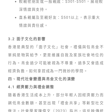
較親密朋友或一般親戚：$301-$501，展現較
深情誼與支持。
直系親屬及至親好友：$501以上，表示重大
情誼與責任感。
3.2 面子文化的影響
香港是典型的「面子文化」社會，禮儀與包帛金不
單純是物質給予，更是維護自我及家族社會地位的
行為。帛金過少可能被視為不尊重，過多又會造成
經濟負擔，如何拿捏成為一門微妙的學問。
四、現代社會變遷與帛金文化的演變
4.1 經濟壓力與禮金調整
隨着香港生活成本上升，部分年輕人因經濟壓力而
調低帛金數額，甚至出現「禮金共享」等新型社交
做法。社會學家陳偉文（2023）指出，這反映傳統