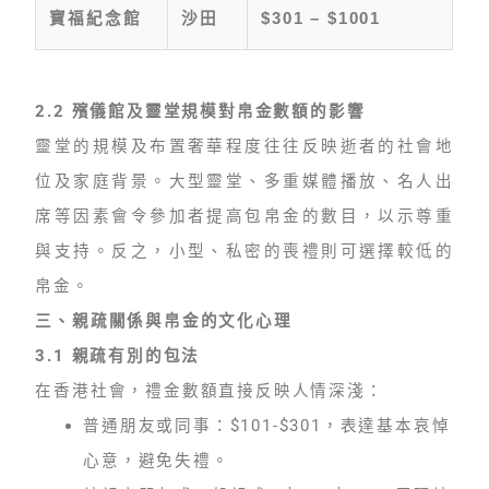
寶福紀念館
沙田
$301 – $1001
2.2 殯儀館及靈堂規模對帛金數額的影響
靈堂的規模及布置奢華程度往往反映逝者的社會地
位及家庭背景。大型靈堂、多重媒體播放、名人出
席等因素會令參加者提高包帛金的數目，以示尊重
與支持。反之，小型、私密的喪禮則可選擇較低的
帛金。
三、親疏關係與帛金的文化心理
3.1 親疏有別的包法
在香港社會，禮金數額直接反映人情深淺：
普通朋友或同事：$101-$301，表達基本哀悼
心意，避免失禮。