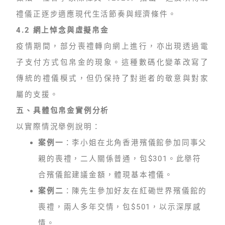
禮儀正逐步適應現代生活節奏與經濟條件。
4.2 網上悼念與虛擬帛金
疫情期間，部分喪禮轉向網上進行，亦出現透過電
子支付方式包帛金的現象。這種數碼化變革改寫了
傳統的禮儀模式，但仍保持了對逝者的敬意與對家
屬的支援。
五、具體包帛金實例分析
以實際情況舉例說明：
案例一
：李小姐在北角香港殯儀館參加同事父
親的喪禮，二人關係普通，包$301。此舉符
合殯儀館建議金額，體現基本禮儀。
案例二
：陳先生參加好友在紅磡世界殯儀館的
喪禮，兩人多年交情，包$501，以示深厚感
情。