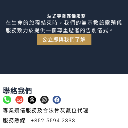
一站式專業殯儀服務
在生命的旅程結束時，我們的無宗教設靈殯儀
服務致力於提供一個尊重逝者的告別儀式。
立即與我們了解
聯絡我們
P
E
T
I
F
h
n
h
n
a
o
v
r
s
c
專業殯儀服務及合法骨灰龕位代理
n
e
e
t
e
e
l
a
a
b
服務熱線 : +852 5594 2333
-
o
d
g
o