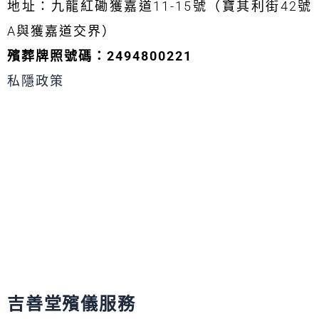
a
p
s
r
o
地址：九龍紅磡獲嘉道11-15號（寶其利街42號
l
e
a
k
t
m
A與獲嘉道交界）
殯葬牌照號碼：2494800221
私隱政策
吉善堂殯儀服務