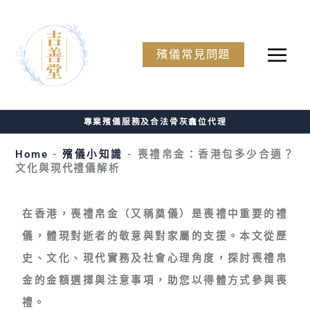
Skip
to
No
殯儀常見問題
content
menu
locations
found.
專業殯儀服務及合法骨灰龕位代理
Home
-
殯儀小知識
-
喪禮帛金：香港包多少合適？
文化與現代禮儀解析
在香港，
喪禮帛金
（又稱奠儀）是喪禮中重要的禮
儀，體現對逝者的敬意與對家屬的支援。本文從歷
史、文化、現代實務及社會心理角度，探討
喪禮帛
金
的金額選擇與注意事項，助您以得體方式參與喪
禮。