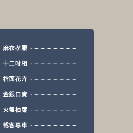
麻衣孝服
十二吋相
棺面花卉
金銀口寶
火盤柚葉
載客專車