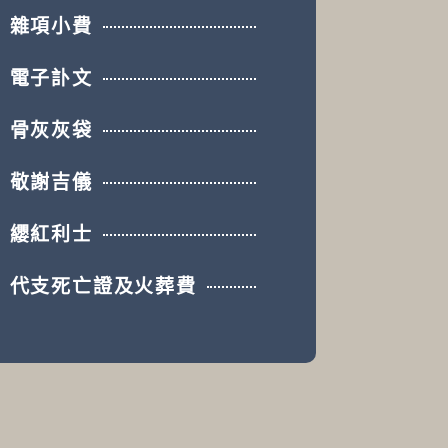
雜項小費
電子訃文
骨灰灰袋
敬謝吉儀
纓紅利士
代支死亡證及火葬費