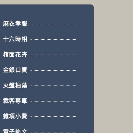
麻衣孝服
十六時相
棺面花卉
金銀口寶
火盤柚葉
載客專車
雜項小費
電子訃文