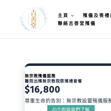
Skip
to
主頁
殯儀及喪禮
No
content
聯絡吉善堂殯儀​
menu
locations
found.
無宗教殯儀服務
醫院出殯無宗教院祭殯禮套餐
$16,800
尊重生命的告別：無宗教設靈殯儀服
立即與我們了解