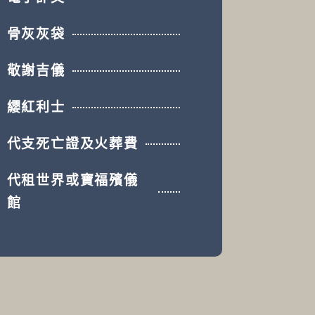
骨灰灰袋
敬謝吉儀
纓紅利士
代支死亡證及火葬費
代租世界或寶福殯儀
館