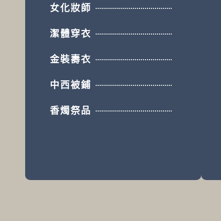
女化妝師
潔體穿衣
金裝壽衣
中西被鋪
香燭祭品