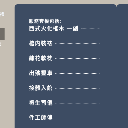
禮
服務套餐包括:
西式火化棺木 一副
棺内裝裱
0）
繡花軟枕
出殯靈車
接體入館
禮生司儀
件工師傅