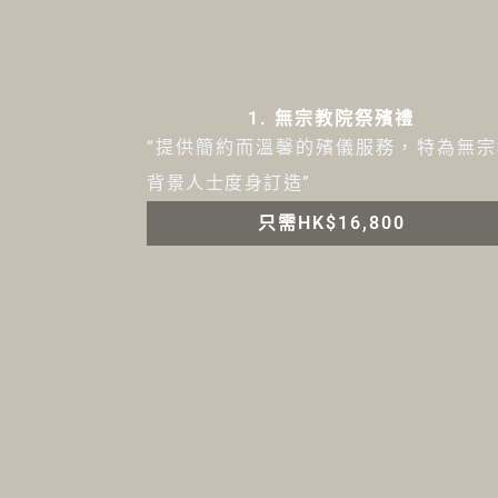
1. 無宗教院祭殯禮
“提供簡約而溫馨的殯儀服務，特為無宗
背景人士度身訂造”
只需HK$16,800