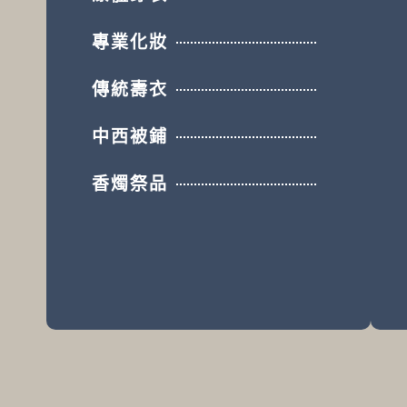
專業化妝
傳統壽衣
中西被鋪
香燭祭品