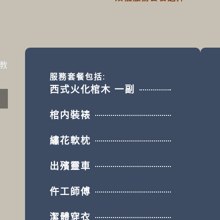
教
服務套餐包括:
西式火化棺木 一副
棺内裝裱
繡花軟枕
出殯靈車
仵工師傅
潔體穿衣