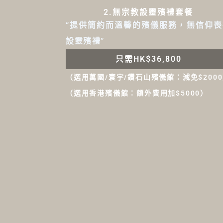
2.無宗教設靈殯禮套餐
“提供簡約而溫馨的殯儀服務，無信仰喪
設靈殯禮”
只需HK$36,800
（選用萬國/寰宇/鑽石山殯儀館：減免$200
（選用香港殯儀館：額外費用加$5000）