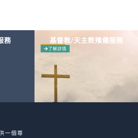
服務
基督教/天主教殯儀服務
了解詳情
供一個尊