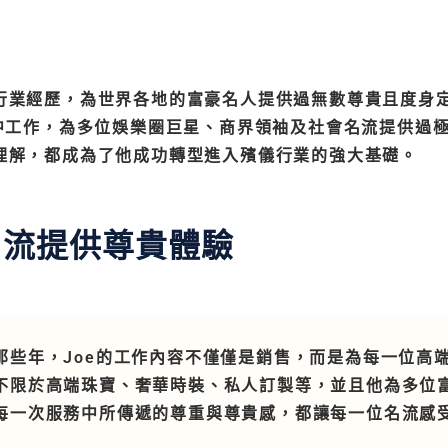
業經歷，為世界各地的富豪名人提供過無數尊貴且度身定制
店中工作，為多位娛樂圈巨星、商界領袖及社會名流提供過
理解，都成為了他成功轉型進入殯儀行業的強大基礎。
名流提供尊貴體驗
那些年，Joe的工作內容不僅僅是銷售，而是為每一位高
不限於高端珠寶、奢華時裝、私人訂製等，並且他為多位
每一次服務中所傳遞的尊重與尊貴感，都讓每一位名流感