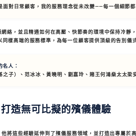
面對日常顧客，我的服務理念從未改變——每一個細節都要做到
人脈網絡，並且精通如何在高壓、快節奏的環境中保持冷靜
以同樣高端的服務標準，為每一位顧客提供頂級的告別儀
過的名人：
基之子）、范冰冰、黃曉明、劉嘉玲、賭王何鴻燊太太梁
，打造無可比擬的殯儀體驗
景，他將這些經驗延伸到了殯儀服務領域，並打造出專屬於