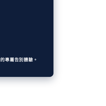
重的專屬告別體驗。