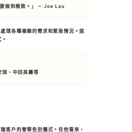
極致。」 — Joe Lau
，處理各種複雜的需求和緊急情況。這
式。
安琪、中田英壽等
高端客戶的奢華告別儀式。在他看來，