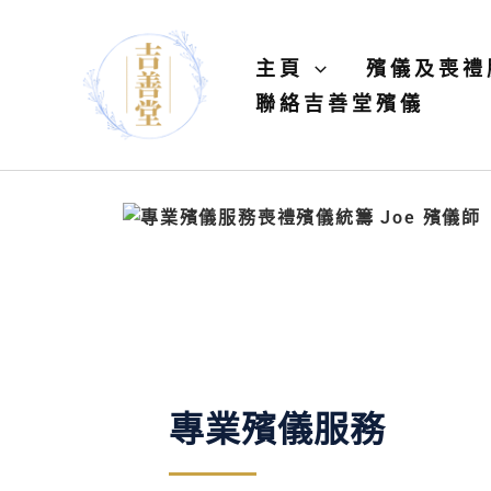
Skip
to
主頁
殯儀及喪禮
content
No
聯絡吉善堂殯儀​
menu
locations
found.
專業殯儀服務