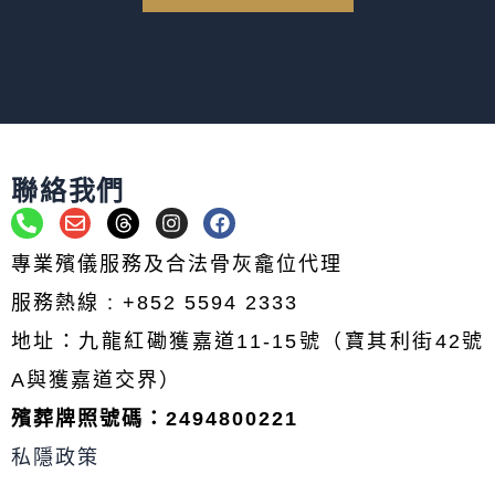
聯絡我們
P
E
T
I
F
h
n
h
n
a
o
v
r
s
c
專業殯儀服務及合法骨灰龕位代理
n
e
e
t
e
e
l
a
a
b
服務熱線 : +852 5594 2333
-
o
d
g
o
a
p
s
r
o
地址：九龍紅磡獲嘉道11-15號（寶其利街42號
l
e
a
k
t
m
A與獲嘉道交界）
殯葬牌照號碼：2494800221
私隱政策