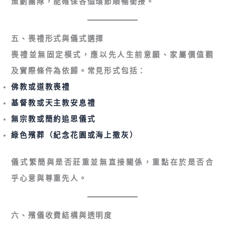
策劃團隊，能確保各個環節順暢銜接。
五、喪禮形式與儀式選擇
喪禮並無固定模式，應以
先人生前意願、家屬價值觀
及實際條件
為依歸。常見形式包括：
佛教
或
道教喪禮
基督教或天主教安息禮
無宗教或簡約追思儀式
綠色殯葬（紀念花園或海上撒灰）
儀式繁簡與是否莊重並無直接關係，重點在於是否合
乎心意與尊重先人。
六、殯儀收費結構與透明度