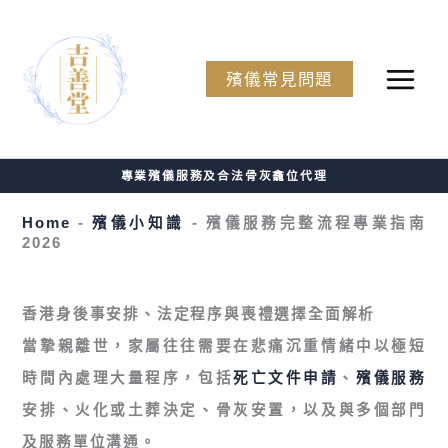
Skip
to
No
殯儀常見問題
content
menu
locations
found.
專業殯儀服務及合法骨灰龕位代理
Home
-
殯儀小知識
-
殯儀服務完整流程專業指南
2026
香港身後事安排、法定程序與喪禮選擇全面解析
當摯親離世，家屬往往需要在悲痛沉重情緒中以極短
時間內處理大量程序，包括
死亡文件申請
、
殯儀服務
安排、火化或土葬決定、骨灰安置，以及與多個部門
及服務單位溝通。