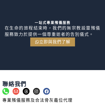
一站式專業殯儀服務
在生命的旅程結束時，我們的無宗教設靈殯儀
服務致力於提供一個尊重逝者的告別儀式。
立即與我們了解
聯絡我們
P
E
T
I
F
h
n
h
n
a
o
v
r
s
c
專業殯儀服務及合法骨灰龕位代理
n
e
e
t
e