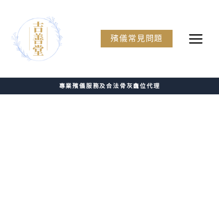
Skip
to
No
殯儀常見問題
content
menu
locations
found.
專業殯儀服務及合法骨灰龕位代理