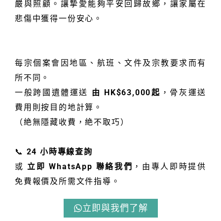
嚴與照顧。
讓摯愛能夠平安回歸故鄉，讓家屬在
悲傷中獲得一份安心。
每宗個案會因地區、航班、文件及宗教要求而有
所不同。
一般跨國遺體運送
由 HK$63,000起
，骨灰運送
費用則按目的地計算。
（絶無隱藏收費，絶不取巧）
📞
24 小時專線查詢
或
立即 WhatsApp 聯絡我們
，由專人即時提供
免費報價及所需文件指導。
立即與我們了解