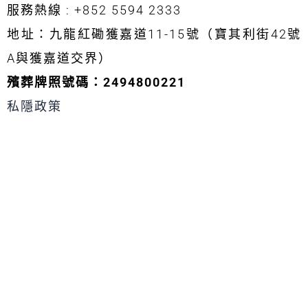
e
l
a
a
b
服務熱線 : +852 5594 2333
-
o
d
g
o
a
p
s
r
o
地址：九龍紅磡獲嘉道11-15號（寶其利街42號
l
e
a
k
t
m
A與獲嘉道交界）
殯葬牌照號碼：2494800221
私隱政策