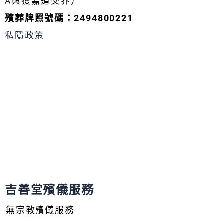
A與獲嘉道交界）
殯葬牌照號碼：2494800221
私隱政策
吉善堂殯儀服務
無宗教殯儀服務