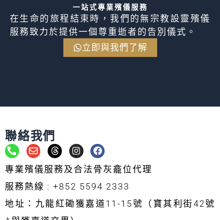
一站式專業殯儀服務
在生命的旅程結束時，我們的無宗教設靈殯儀
服務致力於提供一個尊重逝者的告別儀式。
立即與我們了解
聯絡我們
P
E
T
I
F
h
n
h
n
a
o
v
r
s
c
專業殯儀服務及合法骨灰龕位代理
n
e
e
t
e
e
l
a
a
b
服務熱線 : +852 5594 2333
-
o
d
g
o
a
p
s
r
o
地址：九龍紅磡獲嘉道11-15號（寶其利街42號
l
e
a
k
t
m