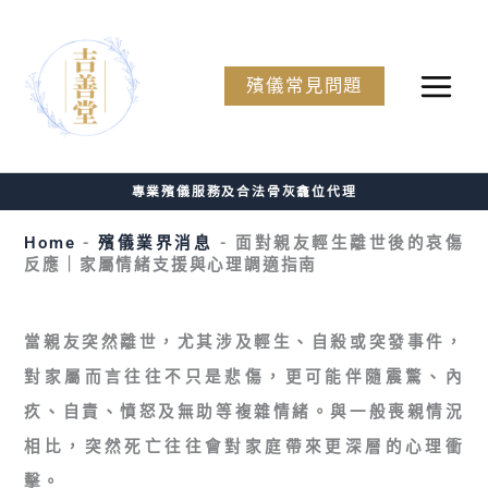
Skip
to
No
殯儀常見問題
content
menu
locations
found.
專業殯儀服務及合法骨灰龕位代理
Home
-
殯儀業界消息
-
面對親友輕生離世後的哀傷
反應｜家屬情緒支援與心理調適指南
當親友突然離世，尤其涉及輕生、自殺或突發事件，
對家屬而言往往不只是悲傷，更可能伴隨震驚、內
疚、自責、憤怒及無助等複雜情緒。與一般喪親情況
相比，突然死亡往往會對家庭帶來更深層的心理衝
擊。