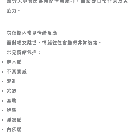
部分人更會因長時間情緒壓抑，而影響日常作息及免
疫力。
哀傷期內常見情緒反應
面對親友離世，情緒往往會變得非常複雜。
常見情緒包括：
麻木感
不真實感
混亂
忿怒
無助
絕望
孤獨感
內疚感