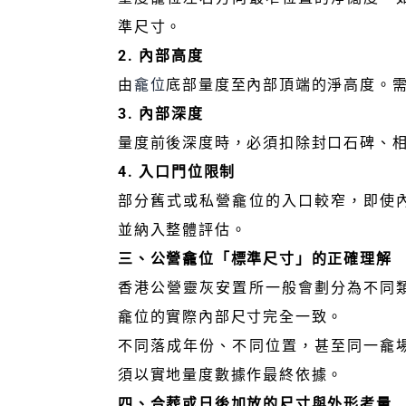
準尺寸。
2. 內部高度
由
龕位
底部量度至內部頂端的淨高度。
3. 內部深度
量度前後深度時，必須扣除封口石碑、
4. 入口門位限制
部分舊式或私營龕位的入口較窄，即使
並納入整體評估。
三、公營龕位「標準尺寸」的正確理解
香港公營靈灰安置所一般會劃分為不同
龕位的實際內部尺寸完全一致。
不同落成年份、不同位置，甚至同一龕
須以實地量度數據作最終依據。
四、合葬或日後加放的尺寸與外形考量