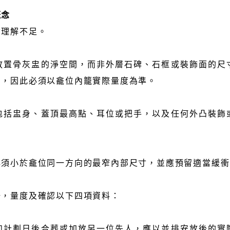
概念
念理解不足。
放置骨灰盅的淨空間，而非外層石碑、石框或裝飾面的尺
間，因此必須以龕位內籠實際量度為準。
包括盅身、蓋頂最高點、耳位或把手，以及任何外凸裝飾
必須小於龕位同一方向的最窄內部尺寸，並應預留適當緩衝
場，量度及確認以下四項資料：
如計劃日後合葬或加放另一位先人，應以並排安放後的實