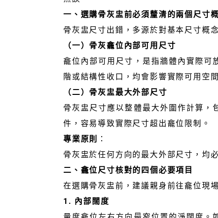
一、選購骨灰盅前必須釐清的兩個尺寸
骨灰盅尺寸出錯，多源於對基本尺寸概
（一）骨灰龕位內部可用尺寸
龕位內部可用尺寸，是指牆體內實際可
階或結構性收口，均會影響實際可用空
（二）骨灰盅最大外部尺寸
骨灰盅尺寸應以整體最大外圍作計算，
件，容易導致實際尺寸超出龕位限制。
專業原則
：
骨灰盅於任何方向的最大外部尺寸，均
二、龕位尺寸核對的四個必要項目
在選購骨灰盅前，建議親身前往龕位現
1. 內部闊度
量度龕位左右方向最窄位置的淨闊度。