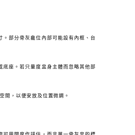
寸。部分骨灰龕位內部可能設有內框、台
或底座。若只量度盅身主體而忽略其他部
空間，以便安放及位置微調。
際可用闊度作評估，而非單一骨灰盅的標