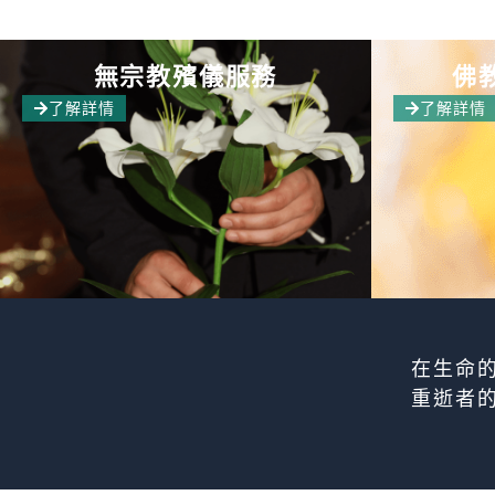
無宗教殯儀服務
佛
了解詳情
了解詳情
在生命
重逝者