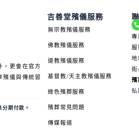
吉善堂殯儀服務
無宗教殯儀服務
專
佛教殯儀服務
服
地
道教殯儀服務
l
外，更會在官方
街
基督教/天主教殯儀服務
享殯儀與傳統習
殯
私
綠色殯葬服務
殯葬常見問題
息分期付款。
傳媒報道