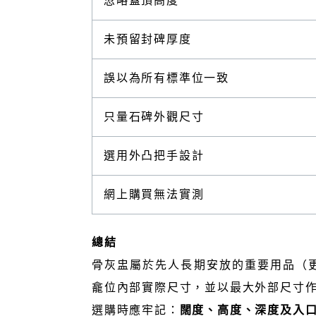
忽略蓋頂高度
未預留封碑厚度
誤以為所有標準位一致
只量石碑外觀尺寸
選用外凸把手設計
網上購買無法實測
總結
骨灰盅屬於先人長期安放的重要用品（
龕位內部實際尺寸，並以最大外部尺寸
選購時應牢記：
闊度、高度、深度及入