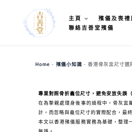
Skip
to
主頁
殯儀及喪禮
No
content
聯絡吉善堂殯儀​
menu
locations
found.
Home
-
殯儀小知識
-
香港骨灰盅尺寸選
專業對照骨折龕位尺寸，避免安放失誤（
在為摯親處理身後事的過程中，骨灰盅
計，而忽略與龕位尺寸的實際配合，最
本文以香港殯儀服務實務為基礎，整理
無誤。