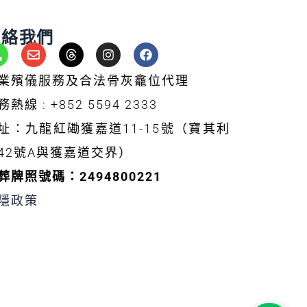
聯絡我們
P
E
T
I
F
h
n
h
n
a
o
v
r
s
c
業殯儀服務及合法骨灰龕位代理
n
e
e
t
e
e
l
a
a
b
務熱線 : +852 5594 2333
-
o
d
g
o
a
p
s
r
o
址：九龍紅磡獲嘉道11-15號（寶其利
e
a
k
42號A與獲嘉道交界）
t
m
葬牌照號碼：2494800221
隱政策
Luckindness