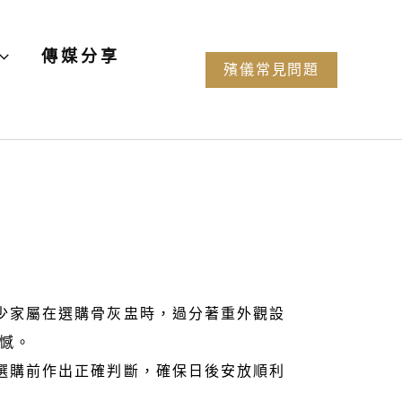
傳媒分享
殯儀常見問題
少家屬在選購骨灰盅時，過分著重外觀設
憾。
選購前作出正確判斷，確保日後安放順利