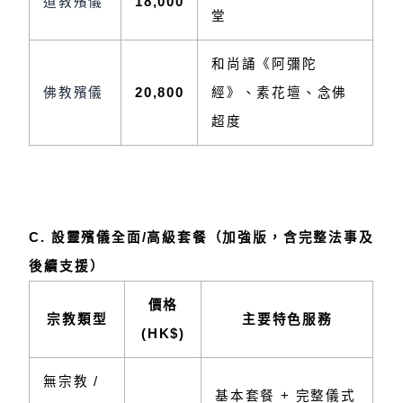
道教殯儀
18,000
堂
和尚誦《阿彌陀
佛教殯儀
20,800
經》、素花壇、念佛
超度
C. 設靈殯儀全面/高級套餐（加強版，含完整法事及
後續支援）
價格
宗教類型
主要特色服務
(HK$)
無宗教 /
基本套餐 + 完整儀式