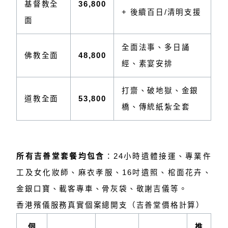
基督教全
36,800
+ 後續百日/清明支援
面
全面法事、多日誦
佛教全面
48,800
經、素宴安排
打齋、破地獄、金銀
道教全面
53,800
橋、傳統紙紮全套
所有吉善堂套餐均包含
：24小時遺體接運、專業仵
工及女化妝師、麻衣孝服、16吋遺照、棺面花卉、
金銀口寶、載客專車、骨灰袋、敬謝吉儀等。
香港殯儀服務真實個案總開支（吉善堂價格計算）
個
推