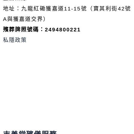
-
o
d
g
o
a
p
s
r
o
地址：九龍紅磡獲嘉道11-15號（寶其利街42號
l
e
a
k
t
m
A與獲嘉道交界）
殯葬牌照號碼：2494800221
私隱政策