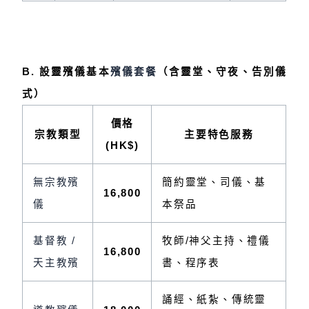
B. 設靈殯儀基本
殯儀套餐
（含靈堂、守夜、告別儀
式）
價格
宗教類型
主要特色服務
(HK$)
無宗教殯
簡約靈堂、司儀、基
16,800
儀
本祭品
基督教 /
牧師/神父主持、禮儀
16,800
天主教殯
書、程序表
誦經、紙紮、傳統靈