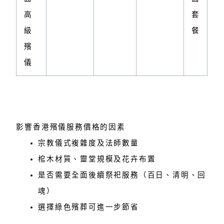
高
套
級
餐
殯
儀
影響香港殯儀服務價格的因素
宗教儀式複雜度及法師數量
棺木材質、靈堂規模及花卉布置
是否需要全面後續祭祀服務（百日、清明、回
魂）
選擇綠色殯葬可進一步節省