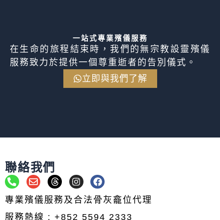
一站式專業殯儀服務
在生命的旅程結束時，我們的無宗教設靈殯儀
服務致力於提供一個尊重逝者的告別儀式。
立即與我們了解
聯絡我們
P
E
T
I
F
h
n
h
n
a
o
v
r
s
c
專業殯儀服務及合法骨灰龕位代理
n
e
e
t
e
e
l
a
a
b
服務熱線 : +852 5594 2333