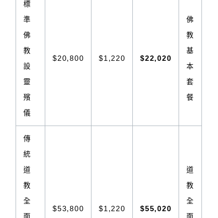
標
準
佛
佛
教
教
基
$20,800
$1,220
$22,020
設
本
靈
套
殯
餐
儀
傳
統
道
道
教
教
全
全
$53,800
$1,220
$55,020
面
面