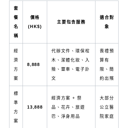
套
餐
價格
適合對
主要包含服務
名
(HK$)
象
稱
經
代辦文件、環保棺
喪禮預
濟
木、潔體化妝、入
算有
8,888
方
殮、靈車、電子訃
限、簡
案
文
約出殯
標
經濟方案 + 祭
大部分
準
13,888
品、花卉、旅遊
公立醫
方
巴、淨身用品
院家庭
案