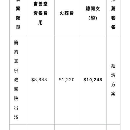
吉善堂
案
總開支
薦
套餐費
火葬費
類
(約)
套
用
型
餐
簡
約
無
經
宗
濟
教
$8,888
$1,220
$10,248
方
醫
案
院
出
殯