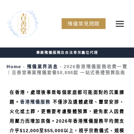
Skip
to
No
殯儀常見問題
content
menu
locations
found.
專業殯儀服務及合法骨灰龕位代理
Home
-
殯儀業界消息
-
2026香港殯儀服務收費一覽
｜吉善堂專業殯儀套餐$8,888起 一站式喪禮預算指南
在香港，處理後事是每個家庭都可能面對的沉重課
題。
香港殯儀服務
不僅涉及遺體處理、靈堂安排、
火化或土葬，更需要考慮整體預算，避免家人因費
用壓力而增加哀傷。2026年香港殯儀服務平均開支
介乎$12,000至$55,000以上，視乎宗教儀式、規模