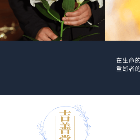
在生命
重逝者