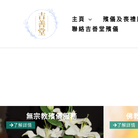
Skip
to
主頁
殯儀及喪禮
No
content
聯絡吉善堂殯儀​
menu
locations
found.
無宗教殯儀服務
佛
了解詳情
了解詳情